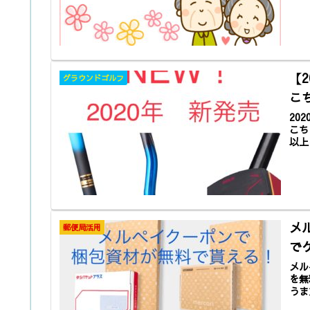
【
グラウンドゴルフ
こ
20
こち
以上
メ
郵便局活用
で
メル
を無
うま