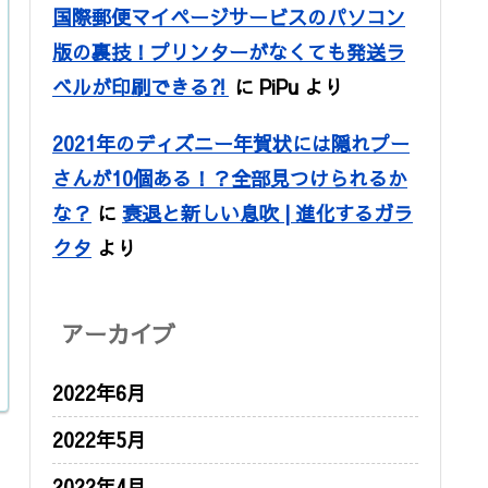
国際郵便マイページサービスのパソコン
版の裏技！プリンターがなくても発送ラ
ベルが印刷できる⁈
に
PiPu
より
2021年のディズニー年賀状には隠れプー
さんが10個ある！？全部見つけられるか
な？
に
衰退と新しい息吹 | 進化するガラ
クタ
より
アーカイブ
2022年6月
2022年5月
2022年4月