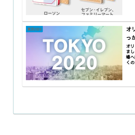
オ
東京2020
っ
オリ
まし
場へ
くの