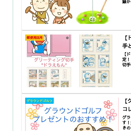
録か
【
郵便局活用
手
【ド
定！
切手
【
グラウンドゴルフ
コ
グラ
す！
きの