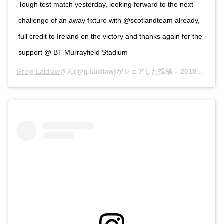
Tough test match yesterday, looking forward to the next
challenge of an away fixture with @scotlandteam already,
full credit to Ireland on the victory and thanks again for the
support @ BT Murrayfield Stadium
Greig Laidlaw
さん(@g.laidlaw)がシェアした投稿 –
2019年 2月月10日午前5時45分PST