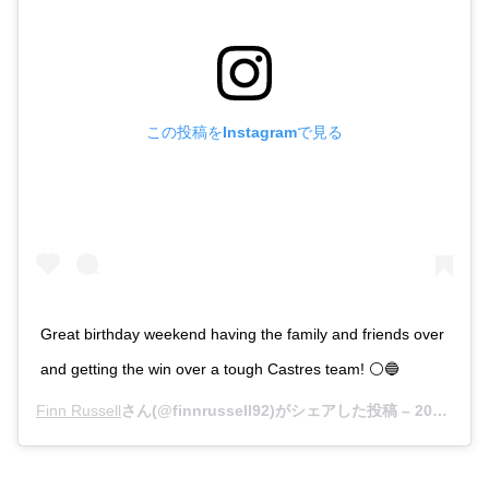
この投稿をInstagramで見る
Great birthday weekend having the family and friends over
and getting the win over a tough Castres team! ⚪️🔵
Finn Russell
さん(@finnrussell92)がシェアした投稿 –
2018年 9月月24日午前11時23分PDT