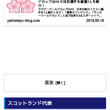
ドカップ2019 の注目選手を厳選7人を紹
介！
ラグビーワールドカップ2019 日本代表のイケメン選
手を7人紹介します！「夏季オリンピック」「サッカ
ーワールドカップ」と並び世界の3大スポーツイベン
トのラグビーワールドカップが日本にやってきます
yattemiyo-blog.com
2019.06.18
ね！注目と期待が高まってきましたね！女性必見のイ
ケメン選手を紹介しますね！姫野 和樹！田村 優！
中村 亮土！野口 竜司！ラファエレ・ティモシー！
レメキ・ロマノ・ラヴァ！流 大！
目次
スコットランド代表