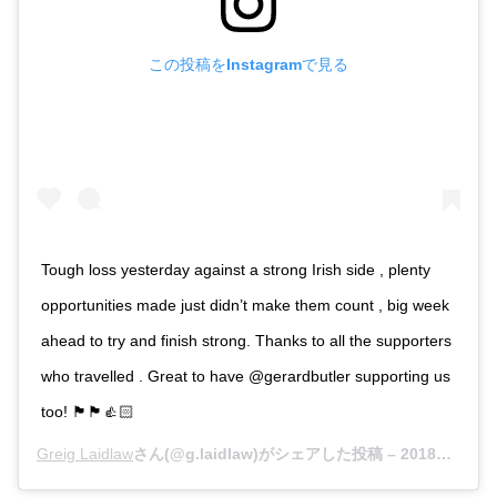
この投稿をInstagramで見る
Tough loss yesterday against a strong Irish side , plenty
opportunities made just didn’t make them count , big week
ahead to try and finish strong. Thanks to all the supporters
who travelled . Great to have @gerardbutler supporting us
too! 🏴󠁧󠁢󠁳󠁣󠁴󠁿🏴󠁧󠁢󠁳󠁣󠁴󠁿👍🏻
Greig Laidlaw
さん(@g.laidlaw)がシェアした投稿 –
2018年 3月月11日午前9時34分PDT