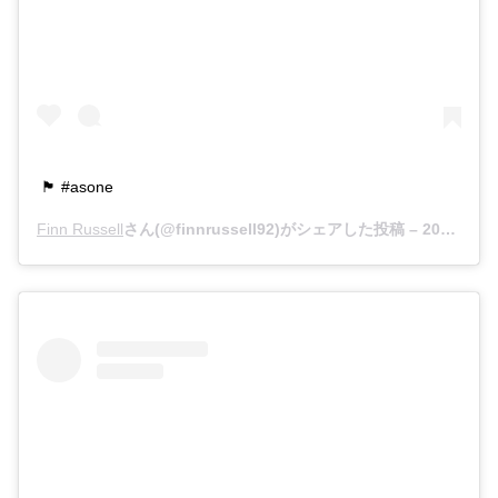
🏴󠁧󠁢󠁳󠁣󠁴󠁿 #asone
Finn Russell
さん(@finnrussell92)がシェアした投稿 –
2018年11月月11日午後1時02分PST