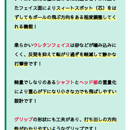
たフェイス面により
スィートスポット（芯）をは
ずしてもボールの飛ぶ方向をある程度調整してく
れる機能
！
柔らかい
ウレタンフェイス
は砂などが噛み込みに
くく、
反発を抑えて転がり過ぎを軽減して静かな
打撃音
です！
軽量でしなりのある
シャフト
と
ヘッド部
の重量化
により
重心が下になり小さな力でも飛ばしやすい
設計です！
グリップ
の形状にも工夫があり
、
打ち出しの方向
性がわかりやすい
ようなグリップです！