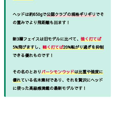
ヘッドは約650gで
公認クラブの規格ギリギリ
でそ
の重みでより飛距離も出ます！
新3層フェイスは旧モデルに比べて、
強く打てば
5%飛びます
し、
軽く打てば
20%転がり過ぎを抑制
できる優れものです！
その名のとおり
パーシモンウッド
は比重や強度に
優れ
ている名木素材であり、それを贅沢にヘッド
に使った高級感満載の最新モデルです！