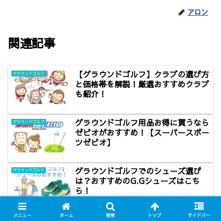
アロン
関連記事
【グラウンドゴルフ】クラブの選び方
グラウンドゴルフ
と価格帯を解説！厳選おすすめクラブ
も紹介！
グラウンドゴルフ用品お得に買うなら
グラウンドゴルフ
ゼビオがおすすめ！【スーパースポー
ツゼビオ】
グラウンドゴルフでのシューズ選び
グラウンドゴルフ
は？おすすめのG.Gシューズはこち
ら！
メニュー
ホーム
検索
トップ
サイドバー
グラウンドゴルフでホールインワンを
グラウンドゴルフ